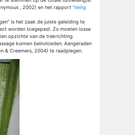
af te stemmen op de totale tunnellengte.
nymous , 2002) en het rapport ‘
Veilig
en” is het zaak de juiste geleiding te
orrect worden toegepast. Zo moeten losse
ten opzichte van de trekrichting
apassage kunnen beïnvloeden. Aangeraden
on & Creemers, 2004) te raadplegen.