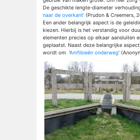
gebruik van maken groter. Om hier zorg v
De geschikte lengte-diameter verhoudinge
naar de overkant’
(Prudon & Creemers, 2
Een ander belangrijk aspect is de geleidi
kiezen. Hierbij is het verstandig voor d
elementen precies op elkaar aansluiten e
geplaatst. Naast deze belangrijke aspec
wordt om ‘
Amfibieën onderweg
’ (Anony