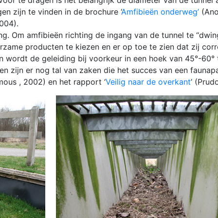
oor te dragen is het belangrijk de diameter van de tunnel 
n zijn te vinden in de brochure ‘
Amfibieën onderweg’
(Ano
004).
ng. Om amfibieën richting de ingang van de tunnel te “dwing
uurzame producten te kiezen en er op toe te zien dat zij c
n wordt de geleiding bij voorkeur in een hoek van 45°-60° 
ten zijn er nog tal van zaken die het succes van een faun
mous , 2002) en het rapport ‘
Veilig naar de overkant
’ (Prud